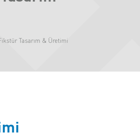
Fikstür Tasarım & Üretimi
imi