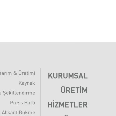
asarım & Üretimi
KURUMSAL
Kaynak
ÜRETIM
u Şekillendirme
Press Hattı
HIZMETLER
 Abkant Bükme