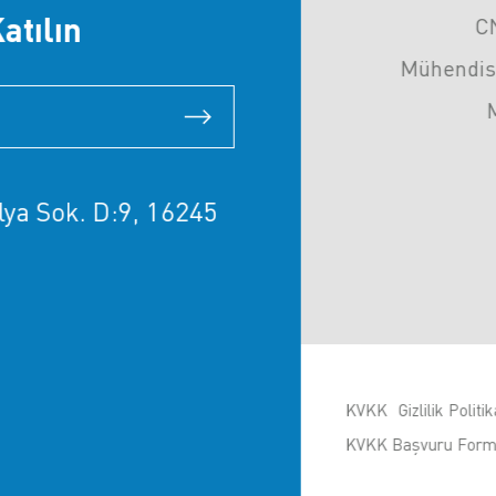
atılın
C
Mühendis
ya Sok. D:9, 16245
KVKK
Gizlilik Politik
KVKK Başvuru For