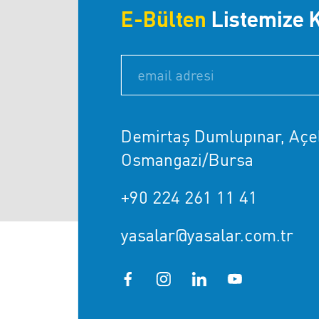
E-Bülten
Listemize K
Demirtaş Dumlupınar, Açel
Osmangazi/Bursa
+90 224 261 11 41
yasalar@yasalar.com.tr