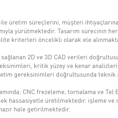
 ile üretim süreçlerini, müşteri ihtiyaçların
mıyla yürütmektedir. Tasarım sürecinin he
ite kriterleri öncelikli olarak ele alınmakt
le sağlanan 2D ve 3D CAD verileri doğrultus
sinimleri, kritik yüzey ve kenar analizleri 
retim gereksinimleri doğrultusunda teknik 
amında; CNC frezeleme, tornalama ve Tel Er
ek hassasiyetle üretilmektedir. işleme ve 
hazır hale getirilmektedir.