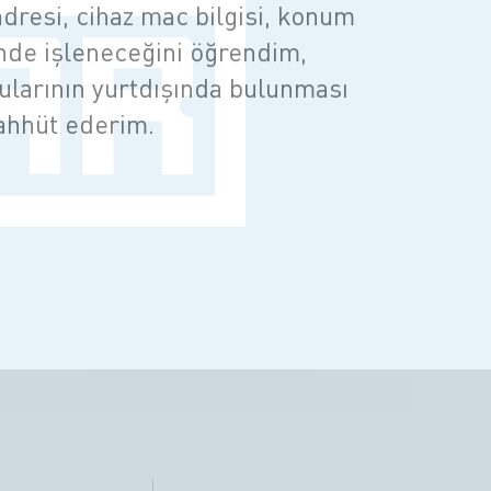
adresi, cihaz mac bilgisi, konum
nde işleneceğini öğrendim,
cularının yurtdışında bulunması
aahhüt ederim.