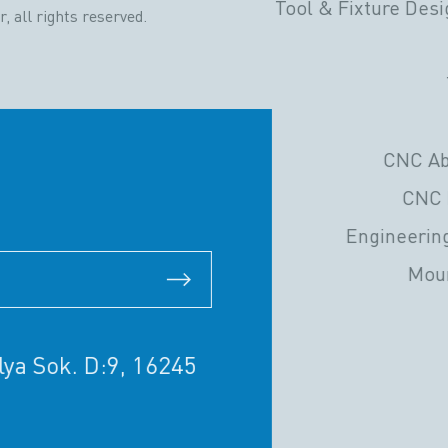
Tool & Fixture Desi
, all rights reserved.
CNC Ab
CNC 
Engineerin
Moun
ya Sok. D:9, 16245